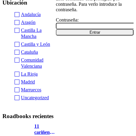
Ubicación
contraseña. Para verlo introduce la
contraseña.
Andalucía
Contraseña:
Aragón
Castilla La
Mancha
Castilla y León
Cataluña
Comunidad
Valenciana
La Rioja
Madrid
Marruecos
Uncategorized
Roadbooks recientes
11
cariñena