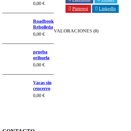
Belchite
0,00
€
prueba
Pinterest
LinkedIn
Roadbook
Rebolleda
VALORACIONES (0)
0,00
€
prueba
orihuela
0,00
€
Vacas sin
cencerro
0,00
€