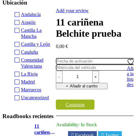
Ubicación
Add your review
Andalucía
11 cariñena
Aragón
Castilla La
Belchite prueba
Mancha
Castilla y León
0,00
€
Cataluña
Comunidad
Valenciana
Añad
11
a la
La Rioja
cariñena
lista
Madrid
Belchite
dese
Añadir al carrito
prueba
Marruecos
Buy Now
cantidad
Uncategorized
Comparar
Roadbooks recientes
Availability:
In Stock
11
cariñena
Facebook
Twitter