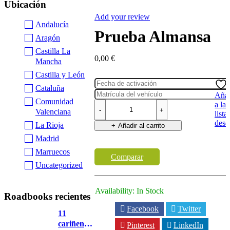
Ubicación
Add your review
Andalucía
Prueba Almansa
Aragón
Castilla La
0,00
€
Mancha
Castilla y León
Cataluña
Añad
Comunidad
Prueba
a la
Valenciana
Almansa
lista
cantidad
dese
La Rioja
Añadir al carrito
Buy Now
Madrid
Marruecos
Comparar
Uncategorized
Availability:
In Stock
Roadbooks recientes
Facebook
Twitter
11
cariñena
Pinterest
LinkedIn