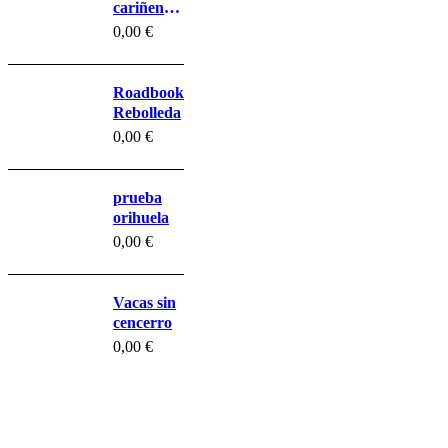
cariñena
Belchite
0,00
€
prueba
Roadbook
Rebolleda
0,00
€
prueba
orihuela
0,00
€
Vacas sin
cencerro
0,00
€