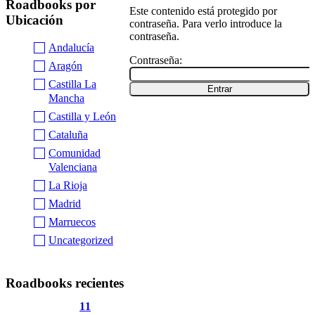
Roadbooks por
Este contenido está protegido por
Ubicación
contraseña. Para verlo introduce la
contraseña.
Andalucía
Contraseña:
Aragón
Castilla La
Mancha
Castilla y León
Cataluña
Comunidad
Valenciana
La Rioja
Madrid
Marruecos
Uncategorized
Roadbooks recientes
11