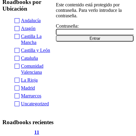
Roadbooks por
Este contenido está protegido por
Ubicación
contraseña. Para verlo introduce la
contraseña.
Andalucía
Contraseña:
Aragón
Castilla La
Mancha
Castilla y León
Cataluña
Comunidad
Valenciana
La Rioja
Madrid
Marruecos
Uncategorized
Roadbooks recientes
11