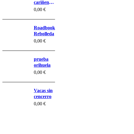
cariñena
Belchite
0,00
€
prueba
Roadbook
Rebolleda
0,00
€
prueba
orihuela
0,00
€
Vacas sin
cencerro
0,00
€