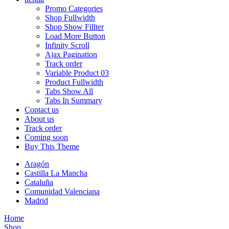
Promo Categories
Shop Fullwidth
Shop Show Fillter
Load More Button
Infinity Scroll
Ajax Pagination
Track order
Variable Product 03
Product Fullwidth
Tabs Show All
Tabs In Summary
Contact us
About us
Track order
Coming soon
Buy This Theme
Aragón
Castilla La Mancha
Cataluña
Comunidad Valenciana
Madrid
Home
Shop