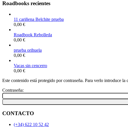
Roadbooks recientes
11 cariñena Belchite prueba
0,00
€
Roadbook Rebolleda
0,00
€
prueba orihuela
0,00
€
Vacas sin cencerro
0,00
€
Este contenido está protegido por contraseña. Para verlo introduce la 
Contraseña:
CONTACTO
(+34) 622 10 52 42