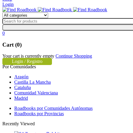
Login
0
Cart (0)
Your cart is currently empty
Continue Shopping
Login / Registro
Por Comunidades
Aragón
Castilla La Mancha
Cataluña
Comunidad Valenciana
Madrid
Roadbooks por Comunidades Autónomas
Roadbooks por Provincias
Recently Viewed