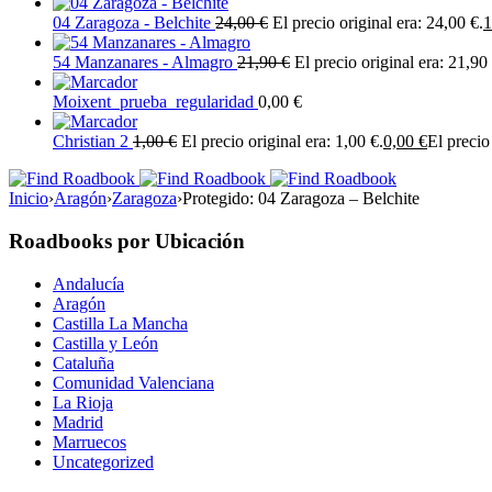
04 Zaragoza - Belchite
24,00
€
El precio original era: 24,00 €.
1
54 Manzanares - Almagro
21,90
€
El precio original era: 21,90 
Moixent_prueba_regularidad
0,00
€
Christian 2
1,00
€
El precio original era: 1,00 €.
0,00
€
El precio
Inicio
›
Aragón
›
Zaragoza
›
Protegido: 04 Zaragoza – Belchite
Roadbooks por Ubicación
Andalucía
Aragón
Castilla La Mancha
Castilla y León
Cataluña
Comunidad Valenciana
La Rioja
Madrid
Marruecos
Uncategorized