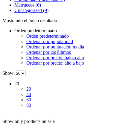
Marruecos (6)
Uncategorized (9)
Mostrando el único resultado
Orden predeterminado
Orden predeterminado
Ordenar por popularidad
Ordenar por puntuación media
Ordenar por los últimos
Ordenar por precio: bajo a alto
Ordenar por precio: alto a bajo
Show
20
20
40
60
80
Show only products on sale