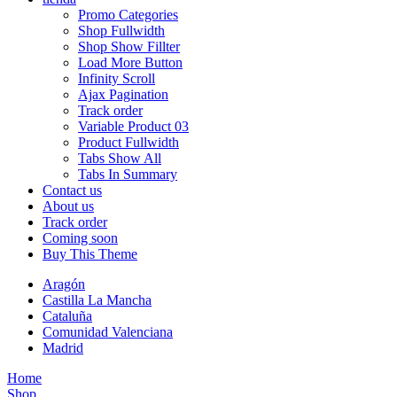
Promo Categories
Shop Fullwidth
Shop Show Fillter
Load More Button
Infinity Scroll
Ajax Pagination
Track order
Variable Product 03
Product Fullwidth
Tabs Show All
Tabs In Summary
Contact us
About us
Track order
Coming soon
Buy This Theme
Aragón
Castilla La Mancha
Cataluña
Comunidad Valenciana
Madrid
Home
Shop