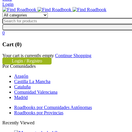
Login
0
Cart (0)
Your cart is currently empty
Continue Shopping
Login / Registro
Por Comunidades
Aragón
Castilla La Mancha
Cataluña
Comunidad Valenciana
Madrid
Roadbooks por Comunidades Autónomas
Roadbooks por Provincias
Recently Viewed